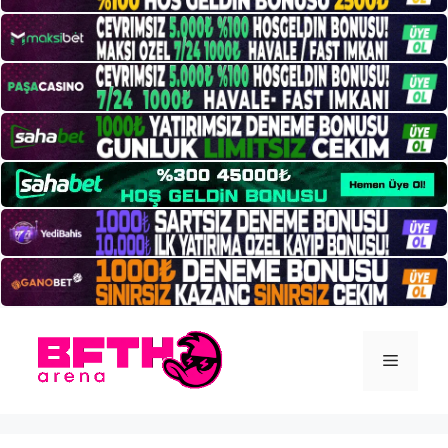
İçeriğe
atla
Menü