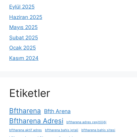
Eylül 2025
Haziran 2025
Mayıs 2025
Şubat 2025
Ocak 2025
Kasım 2024
Etiketler
Bftharena
Bfth Arena
Bftharena Adresi
bftharena adres çeşitliliği
bftharena aktif adres
bftharena bahis i̇ptali
bftharena bahis sitesi