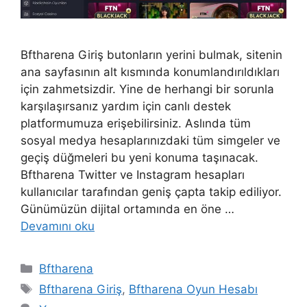
Bftharena Giriş butonların yerini bulmak, sitenin
ana sayfasının alt kısmında konumlandırıldıkları
için zahmetsizdir. Yine de herhangi bir sorunla
karşılaşırsanız yardım için canlı destek
platformumuza erişebilirsiniz. Aslında tüm
sosyal medya hesaplarınızdaki tüm simgeler ve
geçiş düğmeleri bu yeni konuma taşınacak.
Bftharena Twitter ve Instagram hesapları
kullanıcılar tarafından geniş çapta takip ediliyor.
Günümüzün dijital ortamında en öne …
Devamını oku
Kategoriler
Bftharena
Etiketler
Bftharena Giriş
,
Bftharena Oyun Hesabı