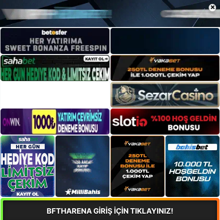
×
BFTHARENA GİRİŞ İÇİN TIKLAYINIZ!