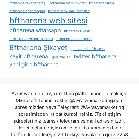
bftharena rekabet artışı
bftharena resmi twitter
bftharena sitesi
bftharena spor maçları
bftharena tv canli maç izle
bftharena web sitesi
bftharena whatsapp
Bftharena Üyelik
bftharena çevrimiçi bahisler
bftharena ödeme girişi
Bftharena Şikayet
giris adresi bftharena
kayit bftharena
twitter bftharena
spor maçları
yeni giris bftharena
Avrasya'nın en büyük reklam platformunda olmak için
Microsoft Teams:
reklam@avrasyamarketing.com
adresimizden veya Telegram: @Avrasyamarketing
adresimizden irtibat kurabilirsiniz. (Tek iletişim
adreslerimiz teams / telegram ve mail adresimizdir.
Harici hiçbir iletişim adresimiz bulunmamaktadır.
Lütfen itibar etmeyiniz.) Türkiye yasalarına göre 7258