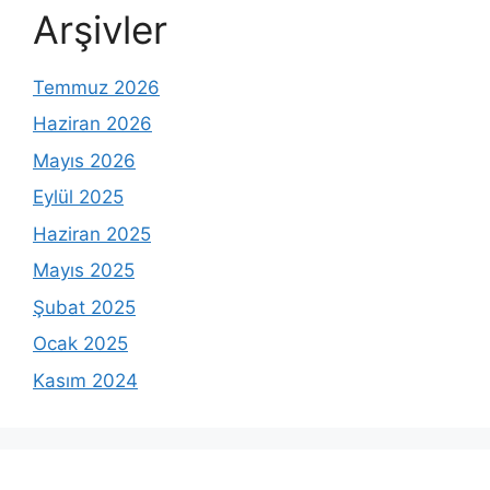
Arşivler
Temmuz 2026
Haziran 2026
Mayıs 2026
Eylül 2025
Haziran 2025
Mayıs 2025
Şubat 2025
Ocak 2025
Kasım 2024