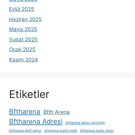
Eylül 2025
Haziran 2025
Mayıs 2025
Şubat 2025
Ocak 2025
Kasım 2024
Etiketler
Bftharena
Bfth Arena
Bftharena Adresi
bftharena adres çeşitliliği
bftharena aktif adres
bftharena bahis i̇ptali
bftharena bahis sitesi