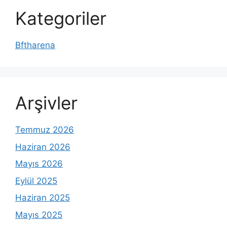
Kategoriler
Bftharena
Arşivler
Temmuz 2026
Haziran 2026
Mayıs 2026
Eylül 2025
Haziran 2025
Mayıs 2025