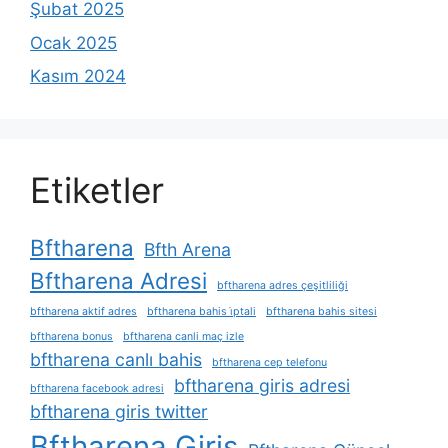
Şubat 2025
Ocak 2025
Kasım 2024
Etiketler
Bftharena
Bfth Arena
Bftharena Adresi
bftharena adres çeşitliliği
bftharena aktif adres
bftharena bahis i̇ptali
bftharena bahis sitesi
bftharena bonus
bftharena canli maç izle
bftharena canlı bahis
bftharena cep telefonu
bftharena giris adresi
bftharena facebook adresi
bftharena giris twitter
Bftharena Giriş