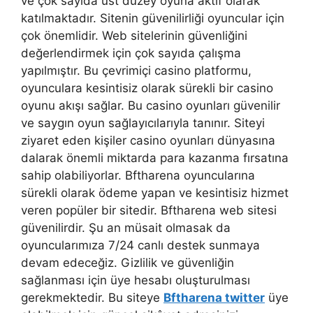
ve çok sayıda üst düzey oyuna aktif olarak
katılmaktadır. Sitenin güvenilirliği oyuncular için
çok önemlidir. Web sitelerinin güvenliğini
değerlendirmek için çok sayıda çalışma
yapılmıştır. Bu çevrimiçi casino platformu,
oyunculara kesintisiz olarak sürekli bir casino
oyunu akışı sağlar. Bu casino oyunları güvenilir
ve saygın oyun sağlayıcılarıyla tanınır. Siteyi
ziyaret eden kişiler casino oyunları dünyasına
dalarak önemli miktarda para kazanma fırsatına
sahip olabiliyorlar. Bftharena oyuncularına
sürekli olarak ödeme yapan ve kesintisiz hizmet
veren popüler bir sitedir. Bftharena web sitesi
güvenilirdir. Şu an müsait olmasak da
oyuncularımıza 7/24 canlı destek sunmaya
devam edeceğiz. Gizlilik ve güvenliğin
sağlanması için üye hesabı oluşturulması
gerekmektedir. Bu siteye
Bftharena twitter
üye