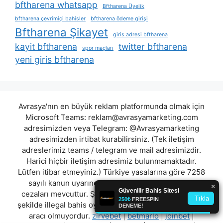
bftharena whatsapp
Bftharena Üyelik
bftharena çevrimiçi bahisler
bftharena ödeme girişi
Bftharena Şikayet
giris adresi bftharena
kayit bftharena
twitter bftharena
spor maçları
yeni giris bftharena
Avrasya'nın en büyük reklam platformunda olmak için
Microsoft Teams:
reklam@avrasyamarketing.com
adresimizden veya Telegram: @Avrasyamarketing
adresimizden irtibat kurabilirsiniz. (Tek iletişim
adreslerimiz teams / telegram ve mail adresimizdir.
Harici hiçbir iletişim adresimiz bulunmamaktadır.
Lütfen itibar etmeyiniz.) Türkiye yasalarına göre 7258
sayılı kanun uyarınca yasa dışı bahis oynamanın
cezaları mevcuttur. Şu an bulunduğunuz site hiç bir
şekilde illegal bahis oyunları oynatmıyor ve oynamaya
aracı olmuyordur.
zirvebet
|
betmarlo
|
joinbet
|