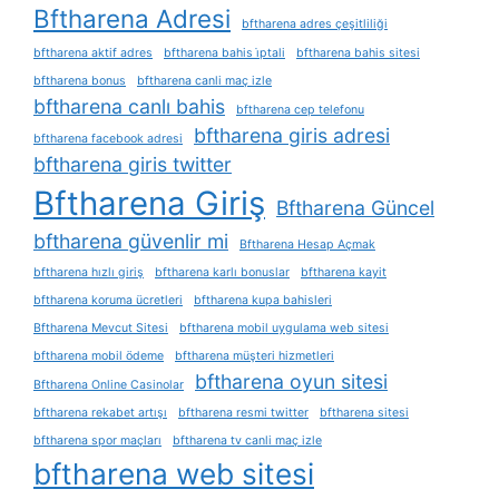
Bftharena Adresi
bftharena adres çeşitliliği
bftharena aktif adres
bftharena bahis i̇ptali
bftharena bahis sitesi
bftharena bonus
bftharena canli maç izle
bftharena canlı bahis
bftharena cep telefonu
bftharena giris adresi
bftharena facebook adresi
bftharena giris twitter
Bftharena Giriş
Bftharena Güncel
bftharena güvenlir mi
Bftharena Hesap Açmak
bftharena hızlı giriş
bftharena karlı bonuslar
bftharena kayit
bftharena koruma ücretleri
bftharena kupa bahisleri
Bftharena Mevcut Sitesi
bftharena mobil uygulama web sitesi
bftharena mobil ödeme
bftharena müşteri hizmetleri
bftharena oyun sitesi
Bftharena Online Casinolar
bftharena rekabet artışı
bftharena resmi twitter
bftharena sitesi
bftharena spor maçları
bftharena tv canli maç izle
bftharena web sitesi