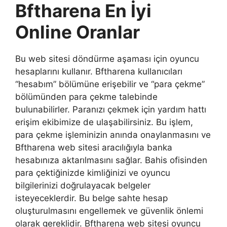
Bftharena En İyi
Online Oranlar
Bu web sitesi döndürme aşaması için oyuncu
hesaplarını kullanır. Bftharena kullanıcıları
“hesabım” bölümüne erişebilir ve “para çekme”
bölümünden para çekme talebinde
bulunabilirler. Paranızı çekmek için yardım hattı
erişim ekibimize de ulaşabilirsiniz. Bu işlem,
para çekme işleminizin anında onaylanmasını ve
Bftharena web sitesi aracılığıyla banka
hesabınıza aktarılmasını sağlar. Bahis ofisinden
para çektiğinizde kimliğinizi ve oyuncu
bilgilerinizi doğrulayacak belgeler
isteyeceklerdir. Bu belge sahte hesap
oluşturulmasını engellemek ve güvenlik önlemi
olarak gereklidir. Bftharena web sitesi oyuncu