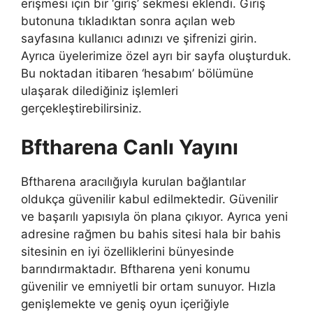
erişmesi için bir ‘giriş’ sekmesi eklendi. Giriş
butonuna tıkladıktan sonra açılan web
sayfasına kullanıcı adınızı ve şifrenizi girin.
Ayrıca üyelerimize özel ayrı bir sayfa oluşturduk.
Bu noktadan itibaren ‘hesabım’ bölümüne
ulaşarak dilediğiniz işlemleri
gerçekleştirebilirsiniz.
Bftharena Canlı Yayını
Bftharena aracılığıyla kurulan bağlantılar
oldukça güvenilir kabul edilmektedir. Güvenilir
ve başarılı yapısıyla ön plana çıkıyor. Ayrıca yeni
adresine rağmen bu bahis sitesi hala bir bahis
sitesinin en iyi özelliklerini bünyesinde
barındırmaktadır. Bftharena yeni konumu
güvenilir ve emniyetli bir ortam sunuyor. Hızla
genişlemekte ve geniş oyun içeriğiyle