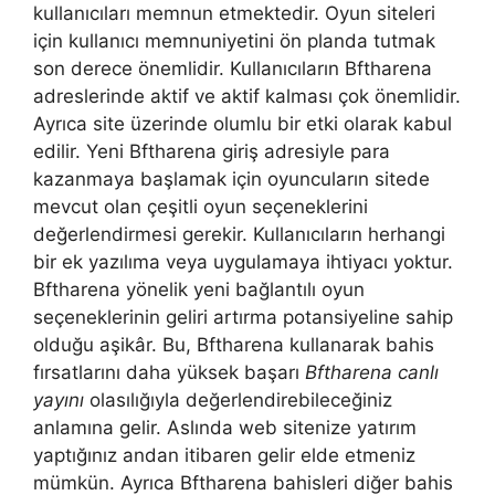
kullanıcıları memnun etmektedir. Oyun siteleri
için kullanıcı memnuniyetini ön planda tutmak
son derece önemlidir. Kullanıcıların Bftharena
adreslerinde aktif ve aktif kalması çok önemlidir.
Ayrıca site üzerinde olumlu bir etki olarak kabul
edilir. Yeni Bftharena giriş adresiyle para
kazanmaya başlamak için oyuncuların sitede
mevcut olan çeşitli oyun seçeneklerini
değerlendirmesi gerekir. Kullanıcıların herhangi
bir ek yazılıma veya uygulamaya ihtiyacı yoktur.
Bftharena yönelik yeni bağlantılı oyun
seçeneklerinin geliri artırma potansiyeline sahip
olduğu aşikâr. Bu, Bftharena kullanarak bahis
fırsatlarını daha yüksek başarı
Bftharena canlı
yayını
olasılığıyla değerlendirebileceğiniz
anlamına gelir. Aslında web sitenize yatırım
yaptığınız andan itibaren gelir elde etmeniz
mümkün. Ayrıca Bftharena bahisleri diğer bahis