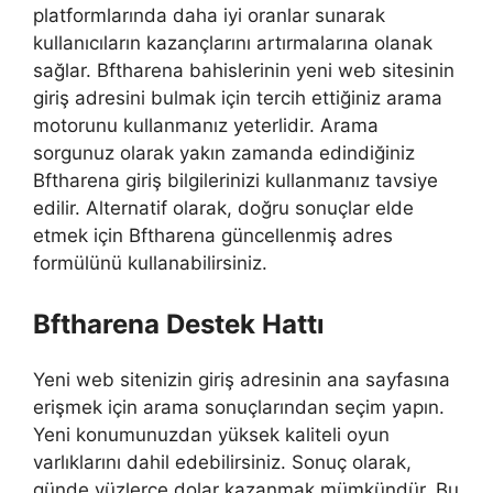
platformlarında daha iyi oranlar sunarak
kullanıcıların kazançlarını artırmalarına olanak
sağlar. Bftharena bahislerinin yeni web sitesinin
giriş adresini bulmak için tercih ettiğiniz arama
motorunu kullanmanız yeterlidir. Arama
sorgunuz olarak yakın zamanda edindiğiniz
Bftharena giriş bilgilerinizi kullanmanız tavsiye
edilir. Alternatif olarak, doğru sonuçlar elde
etmek için Bftharena güncellenmiş adres
formülünü kullanabilirsiniz.
Bftharena Destek Hattı
Yeni web sitenizin giriş adresinin ana sayfasına
erişmek için arama sonuçlarından seçim yapın.
Yeni konumunuzdan yüksek kaliteli oyun
varlıklarını dahil edebilirsiniz. Sonuç olarak,
günde yüzlerce dolar kazanmak mümkündür. Bu