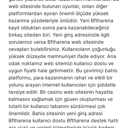
web sitesinde bulunan oyunlar, onları diğer
platformlardan ayıran önemli ölçüde yüksek
kazanma yüzdeleriyle ünlüdür. Yani Bftharena
kayıt olduktan sonra para kazanabileceğiniz
birkaç siteden biri. Yeni giriş adresinizle ilgili
sorularınız varsa Bftharena web sitesinde
cevapları bulabilirsiniz. Kullanıcıların çoğunluğu
yüksek düzeyde memnuniyet ifade ediyor. Ana
odak noktamız web sitemizi kullanıcı dostu ve
uygun fiyatlı hale getirmektir. Bu çevrimiçi bahis
platformu, para kazanmanın rahat ve etkili bir
yolunu arayan internet kullanıcıları için şiddetle
tavsiye edilir. Bir casino web sitesinin hayatta
kalmasını sağlamak için güven oluşturması ve
tutarlı bir kullanıcı tabanını sürdürmesi çok
önemlidir. Bahis sitesinin yeni giriş adresi
Bftharena kullanıcı dostu
Bftharena destek hattı
ara yüzü ve verimli hizmetleriyle büyük beğeni